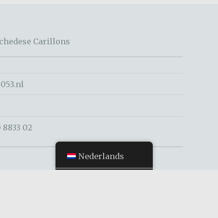
schedese Carillons
053.nl
 8833 02
Nederlands