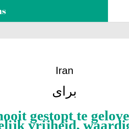
ns
Iran
برای
nooit gestopt te gelove
elijk vrijheid, waardi