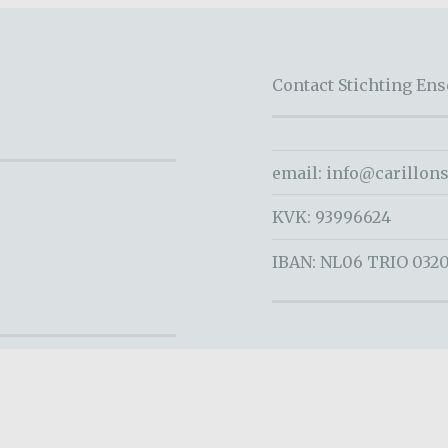
Contact Stichting En
email:
info@carillons
KVK: 93996624
IBAN: NL06 TRIO 0320
Ondersteund door WordPress
|
Thema: Revelar door
Automattic