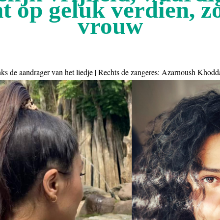
ht op geluk verdien, zo
vrouw
ks de aandrager van het liedje | Rechts de zangeres: Azarnoush Khod