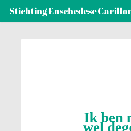
Naar
Stichting Enschedese Carillo
de
inhoud
springen
Ik ben 
wel deg