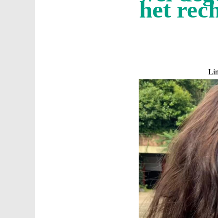
het rec
Lin