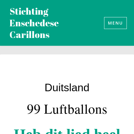
Naar
Stichting
de
Enschedese
inhoud
MENU
Carillons
springen
Duitsland
99 Luftballons