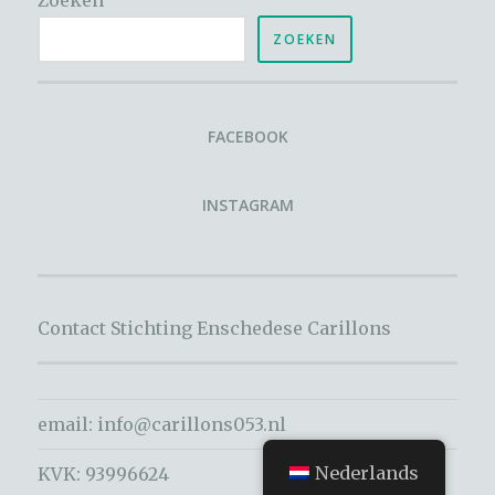
ZOEKEN
FACEBOOK
INSTAGRAM
Contact Stichting Enschedese Carillons
email:
info@carillons053.nl
Nederlands
KVK: 93996624