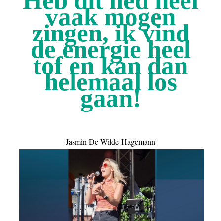
Heb dit lied heel
vaak mogen
zingen, ik vind
de energie heel
tof en kan dan
helemaal los
gaan!
Jasmin De Wilde-Hagemann