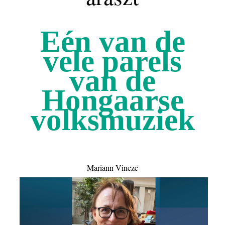
Eén van de
vele parels
van de
Hongaarse
volksmuziek
Mariann Vincze