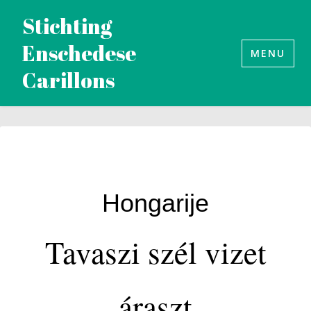
Naar
Stichting
de
Enschedese
inhoud
MENU
Carillons
springen
Hongarije
Tavaszi szél vizet
áraszt