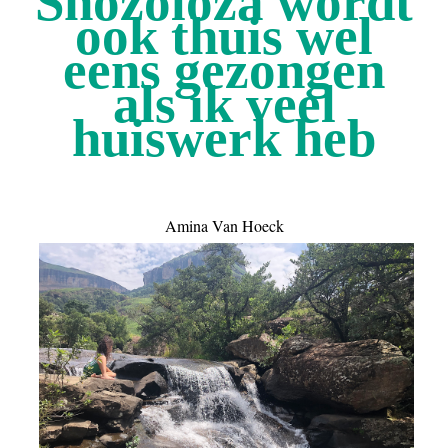
Shozoloza wordt
ook thuis wel
eens gezongen
als ik veel
huiswerk heb
Amina Van Hoeck