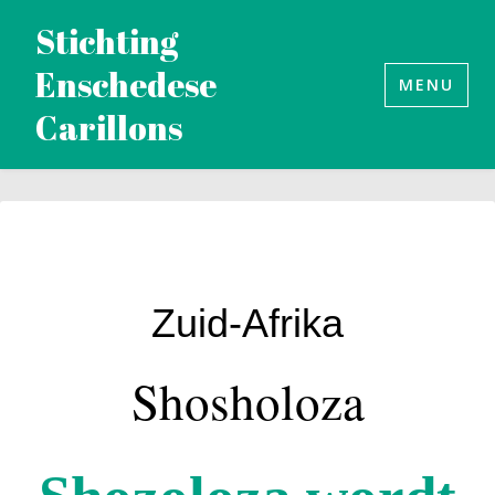
Naar
Stichting
de
Enschedese
inhoud
MENU
Carillons
springen
Zuid-Afrika
Shosholoza