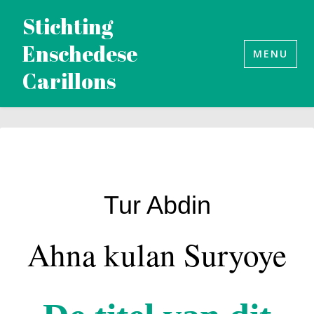
Naar
Stichting
de
Enschedese
inhoud
MENU
Carillons
springen
Tur Abdin
Ahna kulan Suryoye